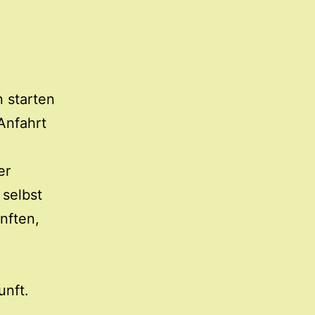
 starten
Anfahrt
er
 selbst
nften,
kunft.