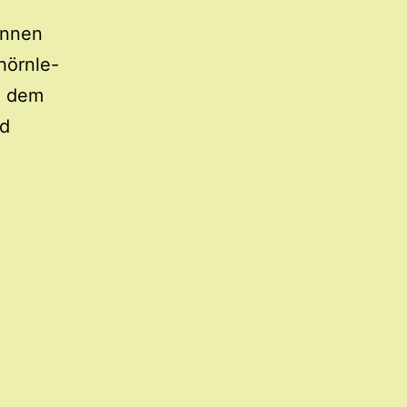
innen
hörnle-
n dem
nd