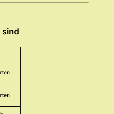
 sind
rten
rten
g-