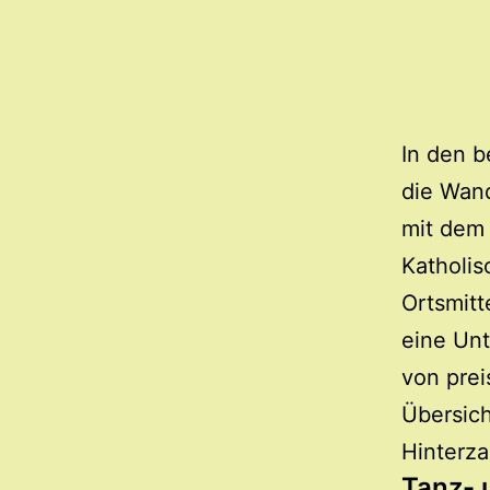
In den b
die Wand
mit dem
Katholis
Ortsmitt
eine Unt
von prei
Übersich
Hinterz
Tanz- 